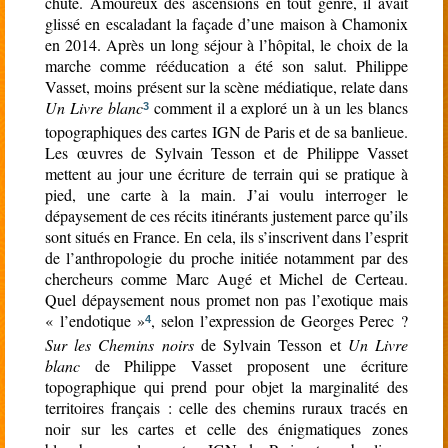
chute. Amoureux des ascensions en tout genre, il avait
glissé en escaladant la façade d’une maison à Chamonix
en 2014. Après un long séjour à l’hôpital, le choix de la
marche comme rééducation a été son salut. Philippe
Vasset, moins présent sur la scène médiatique, relate dans
Un Livre blanc
comment il a exploré un à un les blancs
3
topographiques des cartes IGN de Paris et de sa banlieue.
Les œuvres de Sylvain Tesson et de Philippe Vasset
mettent au jour une écriture de terrain qui se pratique à
pied, une carte à la main. J’ai voulu interroger le
dépaysement de ces récits itinérants justement parce qu’ils
sont situés en France. En cela, ils s’inscrivent dans l’esprit
de l’anthropologie du proche initiée notamment par des
chercheurs comme Marc Augé et Michel de Certeau.
Quel dépaysement nous promet non pas l’exotique mais
« l’endotique »
, selon l’expression de Georges Perec ?
4
Sur les Chemins noirs
de Sylvain Tesson et
Un Livre
blanc
de Philippe Vasset proposent une écriture
topographique qui prend pour objet la marginalité des
territoires français : celle des chemins ruraux tracés en
noir sur les cartes et celle des énigmatiques zones