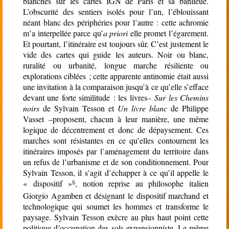
blanches sur les cartes IGN de Paris et sa banlieue.
L’obscurité des sentiers isolés pour l’un, l’éblouissant
néant blanc des périphéries pour l’autre : cette achromie
m’a interpellée parce qu’
a priori
elle promet l’égarement.
Et pourtant, l’itinéraire est toujours sûr. C’est justement le
vide des cartes qui guide les auteurs. Noir ou blanc,
ruralité ou urbanité, longue marche résiliente ou
explorations ciblées ; cette apparente antinomie était aussi
une invitation à la comparaison jusqu’à ce qu’elle s’efface
devant une forte similitude : les livres–
Sur les Chemins
noirs
de Sylvain Tesson et
Un livre blanc
de Philippe
Vasset –proposent, chacun à leur manière, une même
logique de décentrement et donc de dépaysement. Ces
marches sont résistantes en ce qu’elles contournent les
itinéraires imposés par l’aménagement du territoire dans
un refus de l’urbanisme et de son conditionnement. Pour
Sylvain Tesson, il s’agit d’échapper à ce qu’il appelle le
« dispositif »
, notion reprise au philosophe italien
5
Giorgio Agamben et désignant le dispositif marchand et
technologique qui soumet les hommes et transforme le
paysage. Sylvain Tesson exècre au plus haut point cette
politique d’occupation des sols expansionniste. Le même