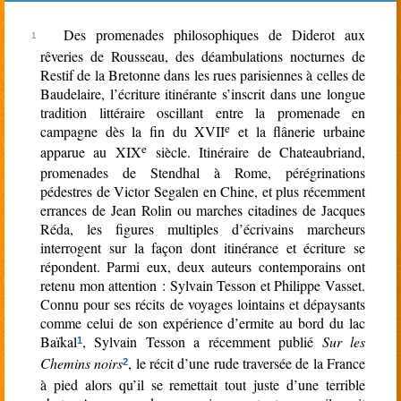
rien
Des promenades philosophiques de Diderot aux
rêveries de Rousseau, des déambulations nocturnes de
Restif de la Bretonne dans les rues parisiennes à celles de
Baudelaire, l’écriture itinérante s’inscrit dans une longue
tradition littéraire oscillant entre la promenade en
e
campagne dès la fin du XVII
et la flânerie urbaine
e
apparue au XIX
siècle. Itinéraire de Chateaubriand,
promenades de Stendhal à Rome, pérégrinations
pédestres de Victor Segalen en Chine, et plus récemment
errances de Jean Rolin ou marches citadines de Jacques
Réda, les figures multiples d’écrivains marcheurs
interrogent sur la façon dont itinérance et écriture se
répondent. Parmi eux, deux auteurs contemporains ont
retenu mon attention : Sylvain Tesson et Philippe Vasset.
Connu pour ses récits de voyages lointains et dépaysants
comme celui de son expérience d’ermite au bord du lac
Baïkal
, Sylvain Tesson a récemment publié
Sur les
1
Chemins noirs
, le récit d’une rude traversée de la France
2
à pied alors qu’il se remettait tout juste d’une terrible