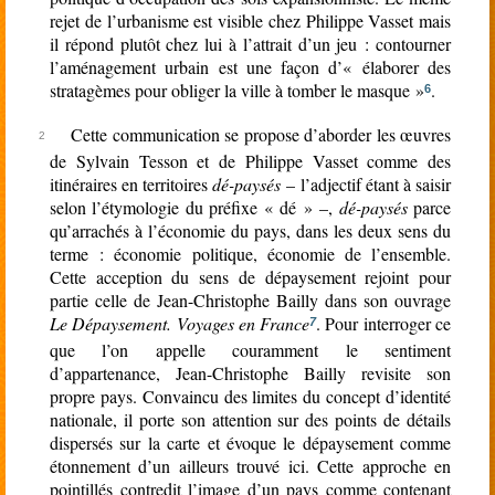
rejet de l’urbanisme est visible chez Philippe Vasset mais
il répond plutôt chez lui à l’attrait d’un jeu : contourner
l’aménagement urbain est une façon d’« élaborer des
stratagèmes pour obliger la ville à tomber le masque »
.
6
Cette communication se propose d’aborder les œuvres
de Sylvain Tesson et de Philippe Vasset comme des
itinéraires en territoires
dé-paysés
– l’adjectif étant à saisir
selon l’étymologie du préfixe « dé » –,
dé-paysés
parce
qu’arrachés à l’économie du pays, dans les deux sens du
terme : économie politique, économie de l’ensemble.
Cette acception du sens de dépaysement rejoint pour
partie celle de Jean-Christophe Bailly dans son ouvrage
Le Dépaysement. Voyages en France
. Pour interroger ce
7
que l’on appelle couramment le sentiment
d’appartenance, Jean-Christophe Bailly revisite son
propre pays. Convaincu des limites du concept d’identité
nationale, il porte son attention sur des points de détails
dispersés sur la carte et évoque le dépaysement comme
étonnement d’un ailleurs trouvé ici. Cette approche en
pointillés contredit l’image d’un pays comme contenant