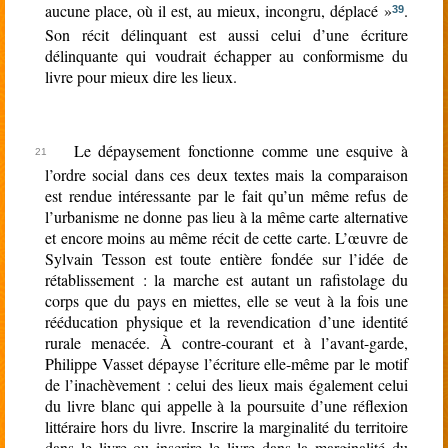
aucune place, où il est, au mieux, incongru, déplacé »
.
39
Son récit délinquant est aussi celui d’une écriture
délinquante qui voudrait échapper au conformisme du
livre pour mieux dire les lieux.
Le dépaysement fonctionne comme une esquive à
l’ordre social dans ces deux textes mais la comparaison
est rendue intéressante par le fait qu’un même refus de
l’urbanisme ne donne pas lieu à la même carte alternative
et encore moins au même récit de cette carte. L’œuvre de
Sylvain Tesson est toute entière fondée sur l’idée de
rétablissement : la marche est autant un rafistolage du
corps que du pays en miettes, elle se veut à la fois une
rééducation physique et la revendication d’une identité
rurale menacée. À contre-courant et à l’avant-garde,
Philippe Vasset dépayse l’écriture elle-même par le motif
de l’inachèvement : celui des lieux mais également celui
du livre blanc qui appelle à la poursuite d’une réflexion
littéraire hors du livre. Inscrire la marginalité du territoire
dans le livre ou inscrire le livre dans la marginalité du