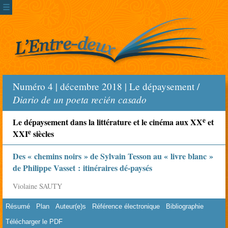
☰
Numéro 4 | décembre 2018 | Le dépaysement /
Diario de un poeta recién casado
e
Le dépaysement dans la littérature et le cinéma aux XX
et
e
XXI
siècles
Des « chemins noirs » de Sylvain Tesson au « livre blanc »
de Philippe Vasset : itinéraires dé-paysés
Violaine SAUTY
Résumé
Plan
Auteur(e)s
Référence électronique
Bibliographie
Télécharger le PDF