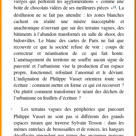
vierges qui perforent les agglomérations « comme une
boîte de chocolats vidées de ses meilleures pièces »
. La
11
désillusion ne se fait pas attendre : les zones blanches
cachent en réalité une misère inacceptable et
anachronique n’ouvrant que sur des terrains vagues, des
bâtiments à l’abandon transformés en salle de shoot, des
bidonvilles. Le blanc des cartes de Paris ne fait que
recouvrir ce que la société refuse de voir : coups de
correcteur et néantisation de ce qui fait honte.
L’aménagement du territoire ne souffre aucun signe de
pauvreté et l’urbanisme vise la production d’un espace
propre, fonctionnel, refoulant l’anormal et le déviant.
L’indignation de Philippe Vasset orientera toute son
écriture : comment mettre en forme ce qui est recouvert ?
Ou plutôt comment transformer le néant des déchets de
l’urbanisme en feuillets d’écriture ?
Les terrains vagues des périphéries que parcourt
Philippe Vasset ne sont pas si différents des grands
espaces ruraux que traverse Sylvain Tesson : dans les
mêmes entrelacs de broussailles et de ronces, les hangars
désaffectés répondent aux ruines des anciennes maisons