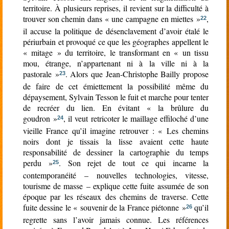
territoire. À plusieurs reprises, il revient sur la difficulté à
trouver son chemin dans « une campagne en miettes »
,
22
il accuse la politique de désenclavement d’avoir étalé le
périurbain et provoqué ce que les géographes appellent le
« mitage » du territoire, le transformant en « un tissu
mou, étrange, n’appartenant ni à la ville ni à la
pastorale »
. Alors que Jean-Christophe Bailly propose
23
de faire de cet émiettement la possibilité même du
dépaysement, Sylvain Tesson le fuit et marche pour tenter
de recréer du lien. En évitant « la brûlure du
goudron »
, il veut retricoter le maillage effiloché d’une
24
vieille France qu’il imagine retrouver : « Les chemins
noirs dont je tissais la lisse avaient cette haute
responsabilité de dessiner la cartographie du temps
perdu »
. Son rejet de tout ce qui incarne la
25
contemporanéité – nouvelles technologies, vitesse,
tourisme de masse – explique cette fuite assumée de son
époque par les réseaux des chemins de traverse. Cette
fuite dessine le « souvenir de la France piétonne »
qu’il
26
regrette sans l’avoir jamais connue. Les références