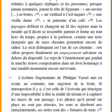
réduites à quelques répliques et les personnes, presque
jamais nommées, jouent le rôle de figurants : « un ouvrier
[…] en bottes »
, « un vieillard à l’œil inquiet »
, « une
33
34
vieille dame »
, « la patronne d’un café »
. Les
35
36
paysages défilent et changent au fil des régions mais la
ruralité qu’il décrit se ressemble partout et forme un tout
hors du temps, propice à la guérison, comme une terre
épargnée que de rares chemins permettent encore de
rallier. Le récit délinquant est l’un de ces chemins : son
sillon propose finalement un
empaysement
salvateur en
dehors du dispositif. Le rejet de l’émiettement qui guidait
la marche trouve compensation dans un livre hommage à
une ruralité-monument encore survivante.
L’écriture fragmentaire de Philippe Vasset met en
avant, au contraire, une angoisse de la fixité. Si
introspection il y a, c’est celle de l’écrivain qui témoigne
d’une impossibilité à dire la réalité du terrain et à capturer
les traces de son passage. Les photos qu’il prend sur
place ne sont pas réussies, les sons se dérobent aux
enregistrements, ses notes sont des « brisures de texte »
37