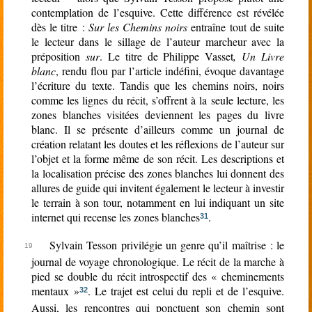
contemplation de l’esquive. Cette différence est révélée
dès le titre :
Sur les Chemins noirs
entraîne tout de suite
le lecteur dans le sillage de l’auteur marcheur avec la
préposition
sur
. Le titre de Philippe Vasset
, Un Livre
blanc
, rendu flou par l’article indéfini, évoque davantage
l’écriture du texte. Tandis que les chemins noirs, noirs
comme les lignes du récit, s’offrent à la seule lecture, les
zones blanches visitées deviennent les pages du livre
blanc. Il se présente d’ailleurs comme un journal de
création relatant les doutes et les réflexions de l’auteur sur
l’objet et la forme même de son récit. Les descriptions et
la localisation précise des zones blanches lui donnent des
allures de guide qui invitent également le lecteur à investir
le terrain à son tour, notamment en lui indiquant un site
internet qui recense les zones blanches
.
31
Sylvain Tesson privilégie un genre qu’il maîtrise : le
journal de voyage chronologique. Le récit de la marche à
pied se double du récit introspectif des « cheminements
mentaux »
. Le trajet est celui du repli et de l’esquive.
32
Aussi, les rencontres qui ponctuent son chemin sont