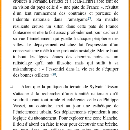
croisées à Fernand Braudel et à Jean-Henri Fabre font de
sa vision du pays celle d’« une pâte de France », résultat
d’un lent ruminement des contraires et porteuse de
l’identité nationale dans l’amalgame
. Sa marche
27
résiliente creuse un sillon dans cette pâte de France
fantasmée et elle le fait assez profondément pour cacher à
sa vue l’émiettement qui guette à chaque périphérie des
villes. Le dépaysement est chez lui l’expression d’un
conservatisme mêlé à une profonde nostalgie. Mettre bout
à bout les lignes ténues des chemins noirs est un
rafistolage qu’il sait illusoire mais qui suffit à sa
misanthropie : « l’essentiel dans la vie est de s’équiper
des bonnes œillères »
.
28
Alors que la pratique du terrain de Sylvain Tesson
s’attache à la recherche d’une identité nationale qu’il
voudrait avant tout rurale et cohérente, celle de Philippe
Vasset, au contraire, met au jour une esthétique de
l’émiettement urbain. Ses déplacements répondent à une
logique du tâtonnement. Pour explorer une zone blanche,
il doit d’abord en faire le tour pour découvrir une brèche,
un trou dans un grillage ou un talus qui permette